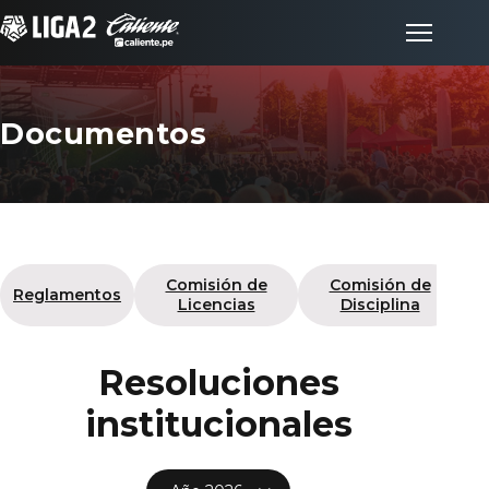
Documentos
Inicio
Partidos
Categorías de d
Posiciones
Comisión de
Comisión de
Reglamentos
Licencias
Disciplina
LigaFan
Resoluciones
Clubes
institucionales
Noticias