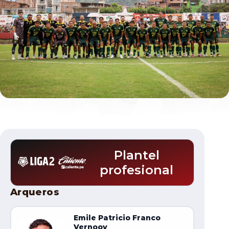
Documentos
Plantel
profesional
Plantel
Arqueros
Emile Patricio Franco
Vernooy