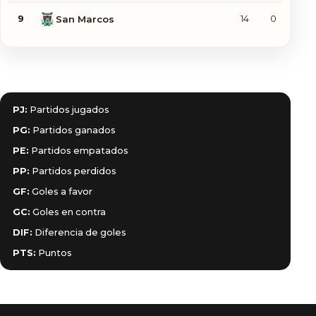
9
San Marcos
14
0
3
Leyenda de abreviaturas
PJ:
Partidos jugados
PG:
Partidos ganados
PE:
Partidos empatados
PP:
Partidos perdidos
GF:
Goles a favor
GC:
Goles en contra
DIF:
Diferencia de goles
PTS:
Puntos