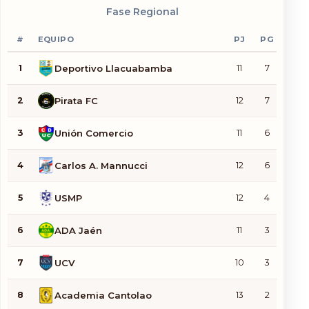
Fase Regional
Documentos
#
EQUIPO
PJ
PG
PE
1
Deportivo Llacuabamba
11
7
2
2
Pirata FC
12
7
2
3
Unión Comercio
11
6
4
4
Carlos A. Mannucci
12
6
3
5
USMP
12
4
3
6
ADA Jaén
11
3
5
7
UCV
10
3
3
8
Academia Cantolao
13
2
5