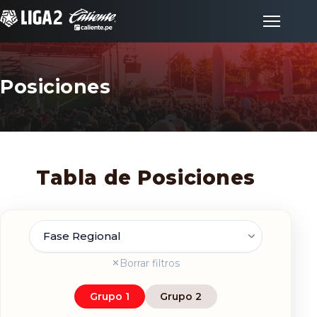
Posiciones
Inicio
Partidos
Tabla de Posiciones
Posiciones
LigaFan
Fase
Clubes
Borrar filtros
✕
Grupo 1
Grupo 2
Noticias