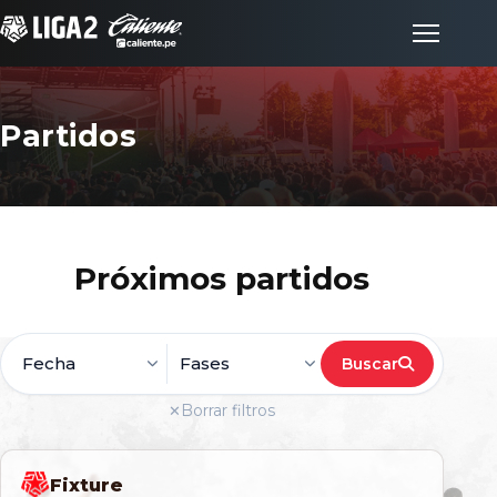
Partidos
Inicio
Partidos
Próximos partidos
Posiciones
LigaFan
Buscar
Jornada
Fases
Clubes
Borrar filtros
✕
Noticias
Fixture