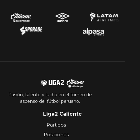
Pasión, talento y lucha en el torneo de
ascenso del fútbol peruano.
Liga2 Caliente
Partidos
Posiciones