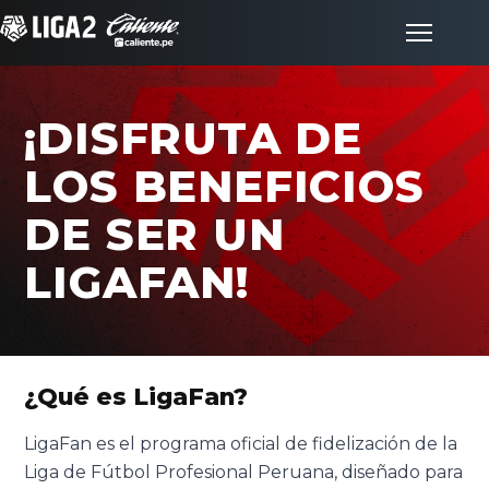
¡DISFRUTA DE
Inicio
LOS BENEFICIOS
Partidos
DE SER UN
LIGAFAN!
Posiciones
LigaFan
¿Qué es LigaFan?
Clubes
LigaFan es el programa oficial de fidelización de la
Noticias
Liga de Fútbol Profesional Peruana, diseñado para