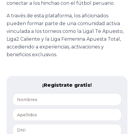
conectar a los hinchas con el fútbol peruano.
Documentos
A través de esta plataforma, los aficionados
pueden formar parte de una comunidad activa
vinculada a los torneos como la Liga1 Te Apuesto,
Liga2 Caliente y la Liga Femenina Apuesta Total,
accediendo a experiencias, activaciones y
beneficios exclusivos.
¡Regístrate gratis!