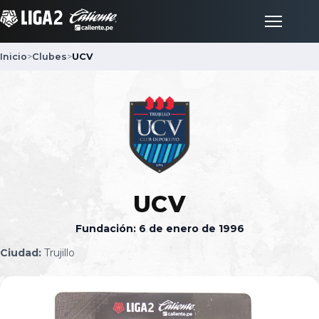
Inicio
>
Clubes
>
UCV
Inicio
Partidos
Posiciones
UCV
LigaFan
Fundación: 6 de enero de 1996
Ciudad:
Trujillo
Clubes
Noticias