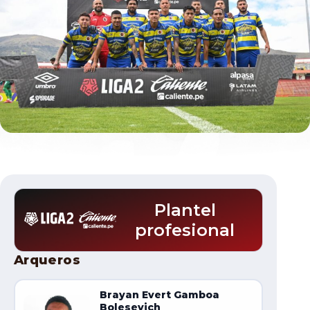
Documentos
Plantel
profesional
Plantel
Arqueros
Brayan Evert Gamboa
Bolesevich