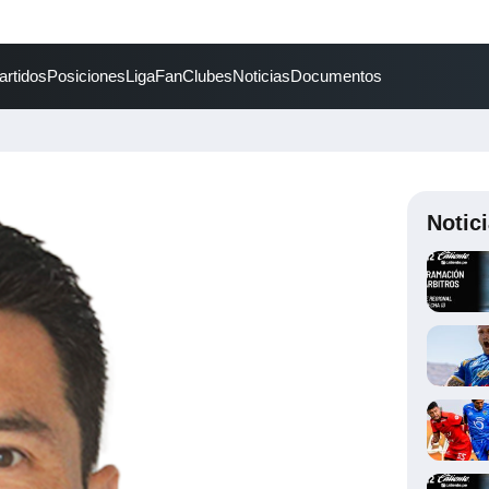
artidos
Posiciones
LigaFan
Clubes
Noticias
Documentos
Notic