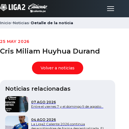
Inicio
>
Noticias
>
Detalle de la noticia
Inicio
25 MAY 2026
Cris Miliam Huyhua Durand
Partidos
Volver a noticias
Posiciones
Noticias relacionadas
LigaFan
07 AGO 2026
Clubes
Entre el viernes 7 y el domingo 9 de agosto…
04 AGO 2026
Noticias
La Liga2 Caliente 2026 continúa
desarrollándose de forma descentralizada. El…