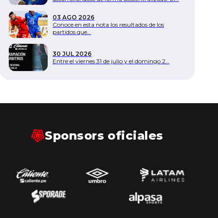
Documentos
03 AGO 2026
Conoce en esta nota los resultados de los
partidos que…
30 JUL 2026
Entre el viernes 31 de julio y el domingo 2…
Sponsors oficiales