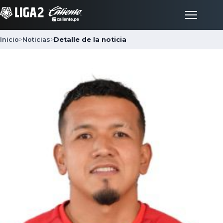
Inicio
>
Noticias
>
Detalle de la noticia
Inicio
Partidos
Posiciones
LigaFan
Clubes
Noticias