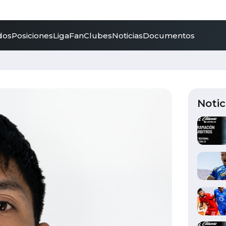
dos
Posiciones
LigaFan
Clubes
Noticias
Documentos
Notic