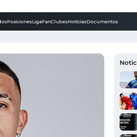
dos
Posiciones
LigaFan
Clubes
Noticias
Documentos
Notic