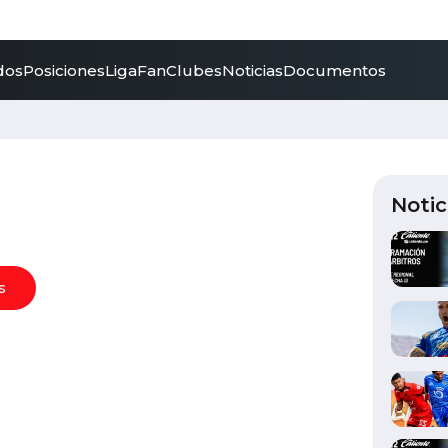
dos
Posiciones
LigaFan
Clubes
Noticias
Documentos
Notic
s