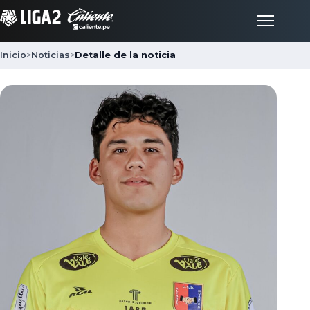
Inicio
>
Noticias
>
Detalle de la noticia
Inicio
Partidos
Posiciones
LigaFan
Clubes
Noticias