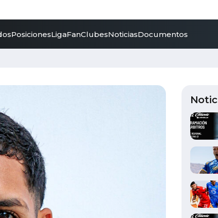
dos
Posiciones
LigaFan
Clubes
Noticias
Documentos
Notic