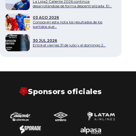
La Liga2 Caliente 2026 continúa
desarrollándose de forma descentralizada. El…
03 AGO 2026
Conoce en esta nota los resultados de los
partidos que…
30 JUL 2026
Entre el viernes 31 de julio y el domingo 2…
Sponsors oficiales