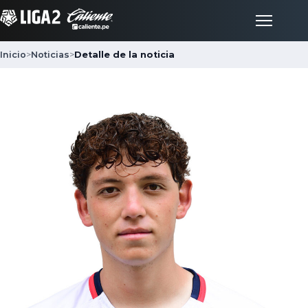
Inicio
>
Noticias
>
Detalle de la noticia
Inicio
Partidos
Posiciones
LigaFan
Clubes
Noticias