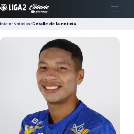
Inicio
>
Noticias
>
Detalle de la noticia
Inicio
Partidos
Posiciones
LigaFan
Clubes
Noticias