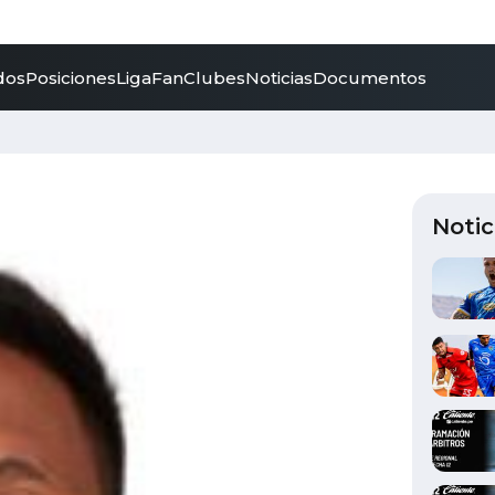
dos
Posiciones
LigaFan
Clubes
Noticias
Documentos
Notic