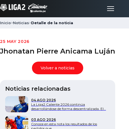
Inicio
>
Noticias
>
Detalle de la noticia
Inicio
25 MAY 2026
Jhonatan Pierre Anicama Luján
Partidos
Volver a noticias
Posiciones
Noticias relacionadas
LigaFan
04 AGO 2026
La Liga2 Caliente 2026 continúa
Clubes
desarrollándose de forma descentralizada. El…
03 AGO 2026
Noticias
Conoce en esta nota los resultados de los
partidos que…