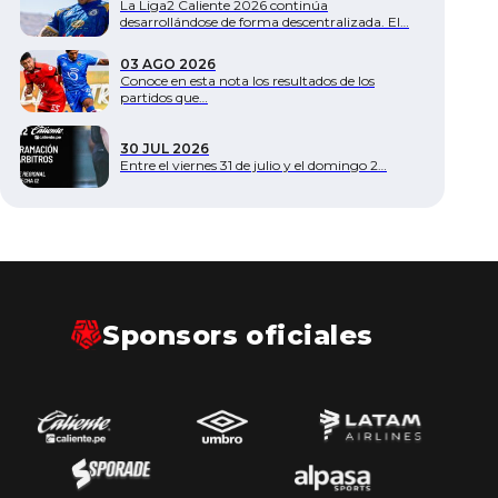
La Liga2 Caliente 2026 continúa
desarrollándose de forma descentralizada. El…
03 AGO 2026
Conoce en esta nota los resultados de los
partidos que…
30 JUL 2026
Entre el viernes 31 de julio y el domingo 2…
Sponsors oficiales