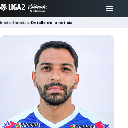
Inicio
>
Noticias
>
Detalle de la noticia
Inicio
Partidos
Posiciones
LigaFan
Clubes
Noticias