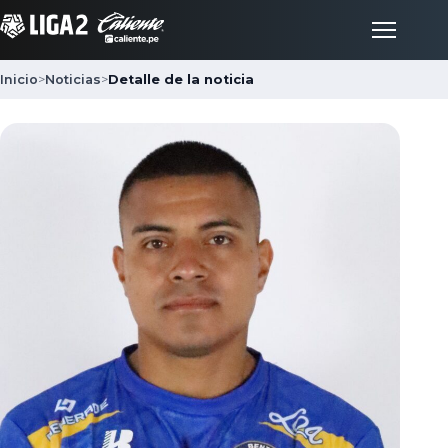
Inicio
>
Noticias
>
Detalle de la noticia
Inicio
Partidos
Posiciones
LigaFan
Clubes
Noticias