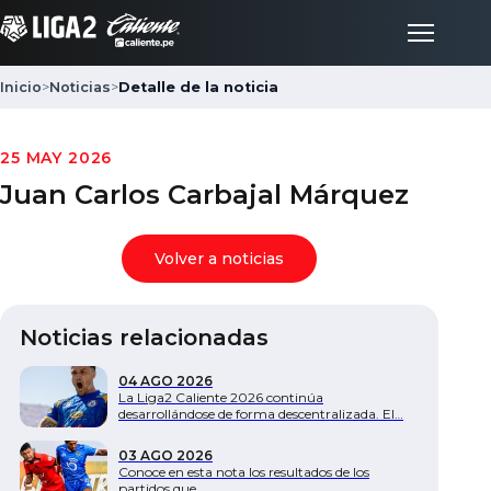
Inicio
>
Noticias
>
Detalle de la noticia
Inicio
25 MAY 2026
Juan Carlos Carbajal Márquez
Partidos
Volver a noticias
Posiciones
Noticias relacionadas
LigaFan
04 AGO 2026
La Liga2 Caliente 2026 continúa
Clubes
desarrollándose de forma descentralizada. El…
03 AGO 2026
Noticias
Conoce en esta nota los resultados de los
partidos que…