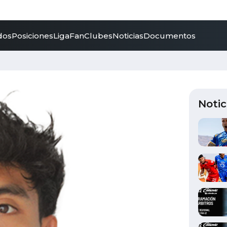
dos
Posiciones
LigaFan
Clubes
Noticias
Documentos
Notic