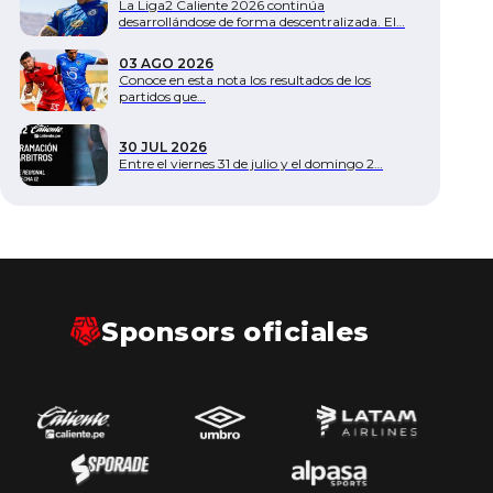
La Liga2 Caliente 2026 continúa
desarrollándose de forma descentralizada. El…
03 AGO 2026
Conoce en esta nota los resultados de los
partidos que…
30 JUL 2026
Entre el viernes 31 de julio y el domingo 2…
Sponsors oficiales