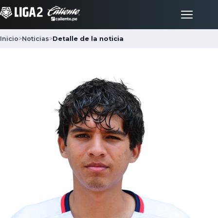
Inicio
>
Noticias
>
Detalle de la noticia
Inicio
Partidos
Posiciones
LigaFan
Clubes
Noticias