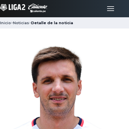
Inicio
>
Noticias
>
Detalle de la noticia
Inicio
Partidos
Posiciones
LigaFan
Clubes
Noticias