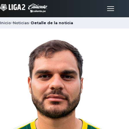
Inicio
>
Noticias
>
Detalle de la noticia
Inicio
Partidos
Posiciones
LigaFan
Clubes
Noticias