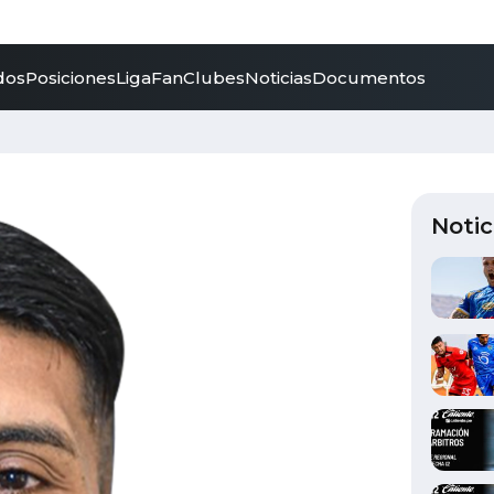
dos
Posiciones
LigaFan
Clubes
Noticias
Documentos
Notic