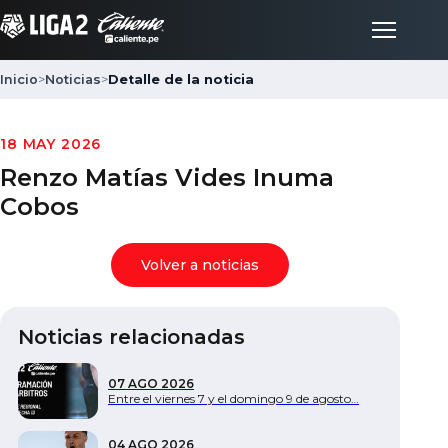
Inicio
>
Noticias
>
Detalle de la noticia
Inicio
18 MAY 2026
Renzo Matías Vides Inuma
Partidos
Cobos
Posiciones
Volver a noticias
LigaFan
Noticias relacionadas
Clubes
07 AGO 2026
Entre el viernes 7 y el domingo 9 de agosto…
Noticias
04 AGO 2026