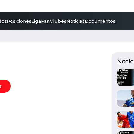
dos
Posiciones
LigaFan
Clubes
Noticias
Documentos
Notic
s