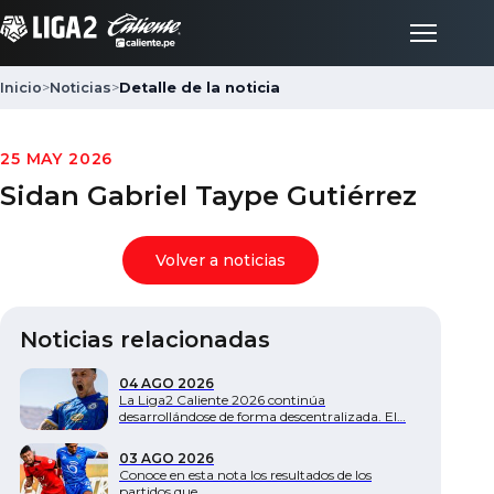
Inicio
>
Noticias
>
Detalle de la noticia
Inicio
25 MAY 2026
Sidan Gabriel Taype Gutiérrez
Partidos
Volver a noticias
Posiciones
Noticias relacionadas
LigaFan
04 AGO 2026
La Liga2 Caliente 2026 continúa
Clubes
desarrollándose de forma descentralizada. El…
03 AGO 2026
Noticias
Conoce en esta nota los resultados de los
partidos que…