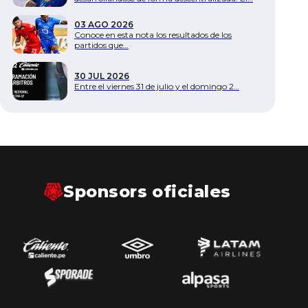
Documentos
03 AGO 2026
Conoce en esta nota los resultados de los
partidos que…
30 JUL 2026
Entre el viernes 31 de julio y el domingo 2…
Sponsors oficiales