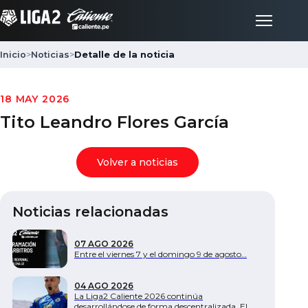
Inicio
>
Noticias
>
Detalle de la noticia
Inicio
18 MAY 2026
Tito Leandro Flores García
Partidos
Volver a noticias
Posiciones
Noticias relacionadas
LigaFan
07 AGO 2026
Clubes
Entre el viernes 7 y el domingo 9 de agosto…
04 AGO 2026
Noticias
La Liga2 Caliente 2026 continúa
desarrollándose de forma descentralizada. El…