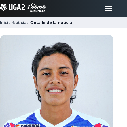
Inicio
>
Noticias
>
Detalle de la noticia
Inicio
Partidos
Posiciones
LigaFan
Clubes
Noticias