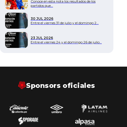
Conoce en esta nota los resultados de los
partidos que…
30 JUL 2026
Entre el viernes 31 de julio y el domingo 2…
23 JUL 2026
Entre el viernes 24 y el domingo 26 de julio…
Sponsors oficiales