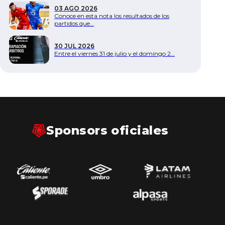
03 AGO 2026
Conoce en esta nota los resultados de los
partidos que…
30 JUL 2026
Entre el viernes 31 de julio y el domingo 2…
Sponsors oficiales