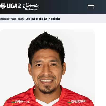
Inicio
>
Noticias
>
Detalle de la noticia
Inicio
Partidos
Posiciones
LigaFan
Clubes
Noticias