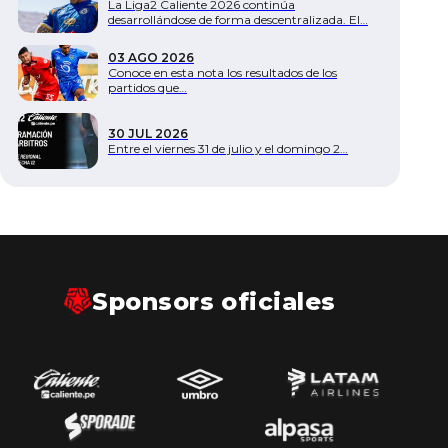
La Liga2 Caliente 2026 continúa
desarrollándose de forma descentralizada. El…
03 AGO 2026
Conoce en esta nota los resultados de los
partidos que…
30 JUL 2026
Entre el viernes 31 de julio y el domingo 2…
Sponsors oficiales