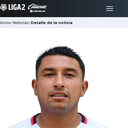
Inicio
>
Noticias
>
Detalle de la noticia
Inicio
Partidos
Posiciones
LigaFan
Clubes
Noticias