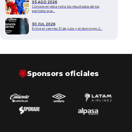
03 AGO 2026
Conoce en esta nota los resultados de los
partidos que…
30 JUL 2026
Entre el viernes 31 de julio y el domingo 2…
Sponsors oficiales