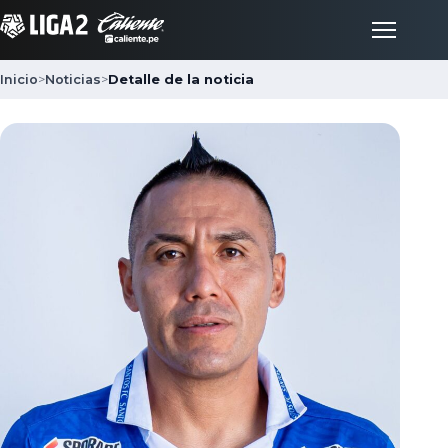
Inicio
>
Noticias
>
Detalle de la noticia
Inicio
Partidos
Posiciones
LigaFan
Clubes
Noticias