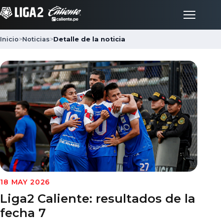
Inicio
>
Noticias
>
Detalle de la noticia
Inicio
Partidos
Posiciones
LigaFan
Clubes
18 MAY 2026
Liga2 Caliente: resultados de la
Noticias
fecha 7