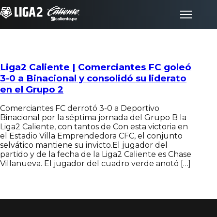
Liga2 Caliente | Comerciantes FC goleó
Inicio
3-0 a Binacional y consolidó su liderato
en el Grupo 2
Partidos
Comerciantes FC derrotó 3-0 a Deportivo
Binacional por la séptima jornada del Grupo B la
Posiciones
Liga2 Caliente, con tantos de Con esta victoria en
el Estadio Villa Emprendedora CFC, el conjunto
selvático mantiene su invicto.El jugador del
LigaFan
partido y de la fecha de la Liga2 Caliente es Chase
Villanueva. El jugador del cuadro verde anotó […]
Clubes
Noticias