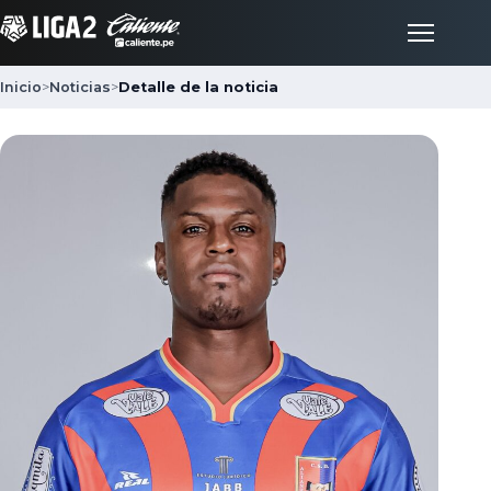
Inicio
>
Noticias
>
Detalle de la noticia
Inicio
Partidos
Posiciones
LigaFan
Clubes
Noticias