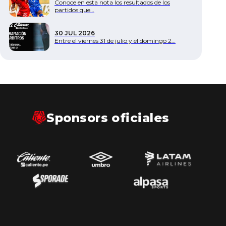
Conoce en esta nota los resultados de los
partidos que…
30 JUL 2026
Entre el viernes 31 de julio y el domingo 2…
Sponsors oficiales