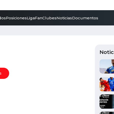
dos
Posiciones
LigaFan
Clubes
Noticias
Documentos
Notic
s