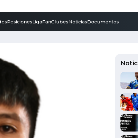
dos
Posiciones
LigaFan
Clubes
Noticias
Documentos
Notic