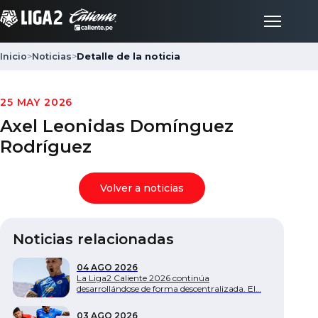
Inicio
>
Noticias
>
Detalle de la noticia
Inicio
25 MAY 2026
Axel Leonidas Domínguez
Partidos
Rodríguez
Posiciones
Volver a noticias
LigaFan
Noticias relacionadas
Clubes
04 AGO 2026
La Liga2 Caliente 2026 continúa
desarrollándose de forma descentralizada. El…
Noticias
03 AGO 2026