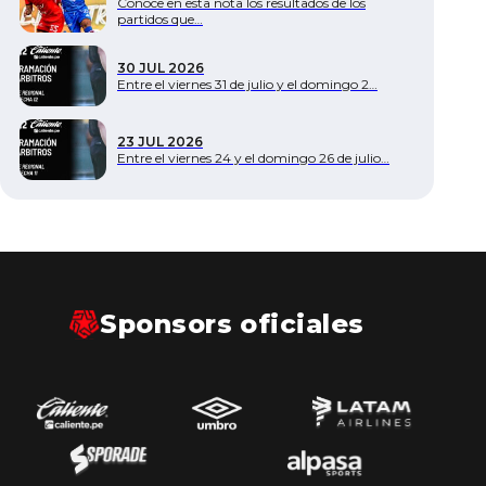
Conoce en esta nota los resultados de los
partidos que…
30 JUL 2026
Entre el viernes 31 de julio y el domingo 2…
23 JUL 2026
Entre el viernes 24 y el domingo 26 de julio…
Sponsors oficiales