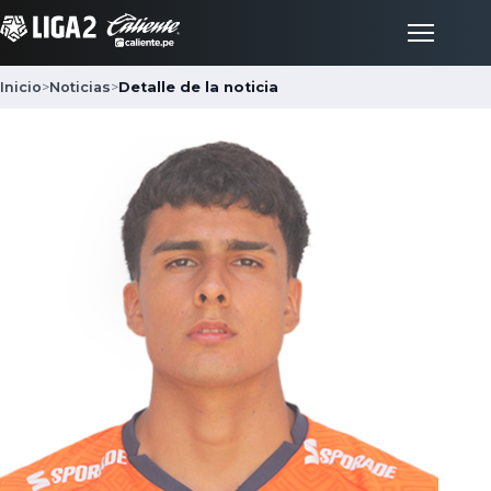
Inicio
>
Noticias
>
Detalle de la noticia
Inicio
Partidos
Posiciones
LigaFan
Clubes
Noticias