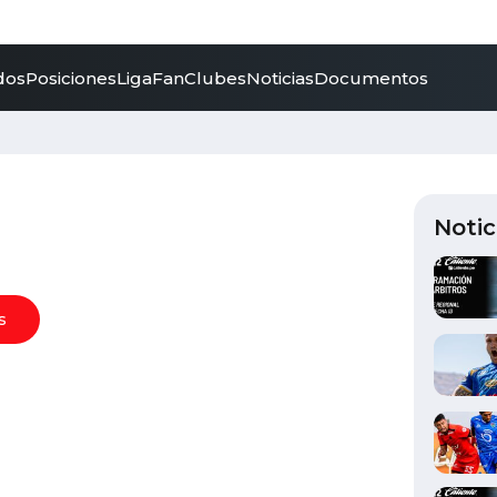
dos
Posiciones
LigaFan
Clubes
Noticias
Documentos
Notic
s