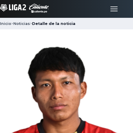
Inicio
>
Noticias
>
Detalle de la noticia
Inicio
Partidos
Posiciones
LigaFan
Clubes
Noticias