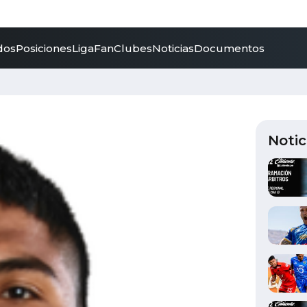
dos
Posiciones
LigaFan
Clubes
Noticias
Documentos
Notic