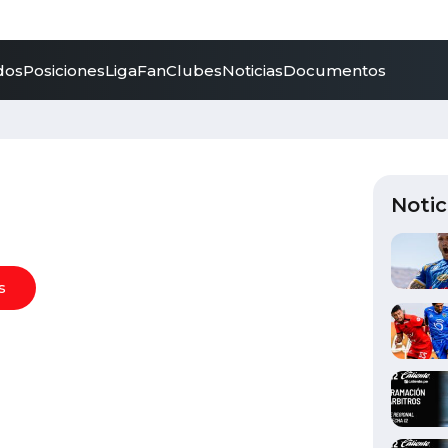
dos
Posiciones
LigaFan
Clubes
Noticias
Documentos
Notic
s