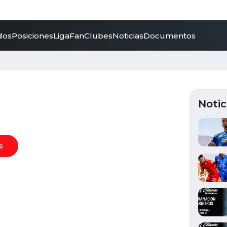
dos
Posiciones
LigaFan
Clubes
Noticias
Documentos
Notic
s