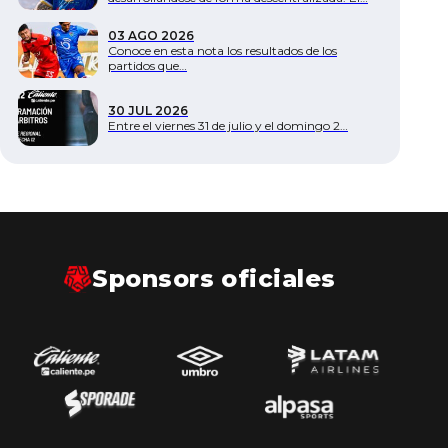
Documentos
03 AGO 2026
Conoce en esta nota los resultados de los
partidos que…
30 JUL 2026
Entre el viernes 31 de julio y el domingo 2…
Sponsors oficiales