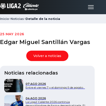
Inicio
>
Noticias
>
Detalle de la noticia
Inicio
25 MAY 2026
Edgar Miguel Santillán Vargas
Partidos
Volver a noticias
Posiciones
Noticias relacionadas
LigaFan
07 AGO 2026
Clubes
Entre el viernes 7 y el domingo 9 de agosto…
04 AGO 2026
Noticias
La Liga2 Caliente 2026 continúa
desarrollándose de forma descentralizada. El…