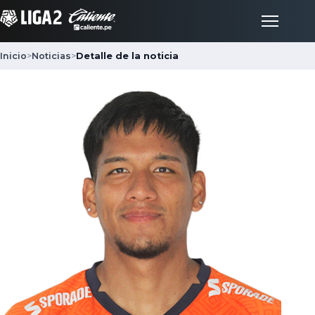
Inicio
>
Noticias
>
Detalle de la noticia
Inicio
Partidos
Posiciones
LigaFan
Clubes
Noticias