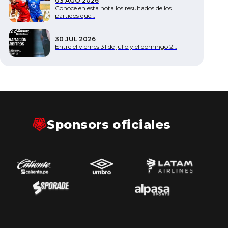
03 AGO 2026
Conoce en esta nota los resultados de los
partidos que…
30 JUL 2026
Entre el viernes 31 de julio y el domingo 2…
Sponsors oficiales