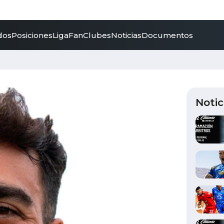
dos
Posiciones
LigaFan
Clubes
Noticias
Documentos
Notic